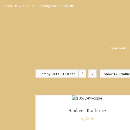
Telefon: 0177 3952098
|
info@aux-plaisirs.de
Startseite
Sort by
Default Order
Show
12 Produc
Himbeer Konfitüre
3,28 €