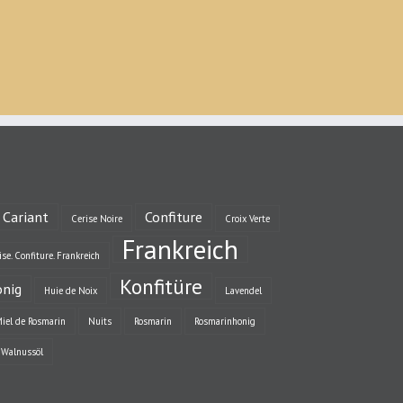
Cariant
Confiture
Cerise Noire
Croix Verte
Frankreich
se. Confiture. Frankreich
Konfitüre
nig
Huie de Noix
Lavendel
iel de Rosmarin
Nuits
Rosmarin
Rosmarinhonig
Walnussöl