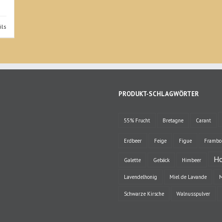
ils
PRODUKT-SCHLAGWÖRTER
55% Frucht
Bretagne
Carant
Erdbeer
Feige
Figue
Framboi
Ho
Galette
Gebäck
Himbeer
Lavendelhonig
Miel de Lavande
M
Schwarze Kirsche
Walnusspulver