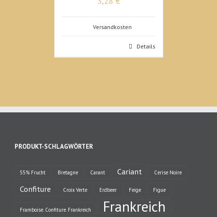
3,28 €
Versandkosten
Details
PRODUKT-SCHLAGWÖRTER
Cariant
55% Frucht
Bretagne
Carant
Cerise Noire
Confiture
Croix Verte
Erdbeer
Feige
Figue
Frankreich
Framboise. Confiture. Frankreich