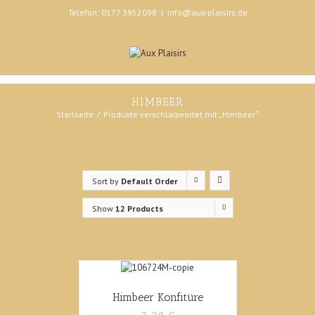
Telefon: 0177 3952098
|
info@aux-plaisirs.de
HIMBEER
Startseite
Produkte verschlagwortet mit „Himbeer“
Sort by
Default Order
Show
12 Products
Himbeer Konfitüre