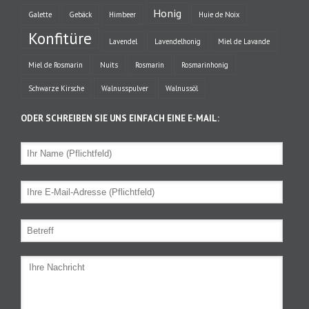
Honig
Galette
Gebäck
Himbeer
Huie de Noix
Konfitüre
Lavendel
Lavendelhonig
Miel de Lavande
Miel de Rosmarin
Nuits
Rosmarin
Rosmarinhonig
Schwarze Kirsche
Walnusspulver
Walnussöl
ODER SCHREIBEN SIE UNS EINFACH EINE E-MAIL: