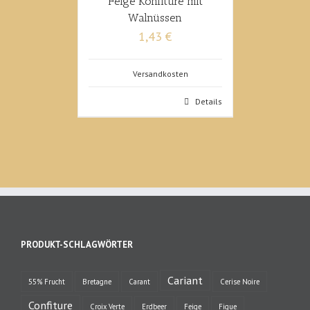
Feige Konfitüre mit
Walnüssen
1,43 €
Versandkosten
Details
PRODUKT-SCHLAGWÖRTER
Cariant
55% Frucht
Bretagne
Carant
Cerise Noire
Confiture
Croix Verte
Erdbeer
Feige
Figue