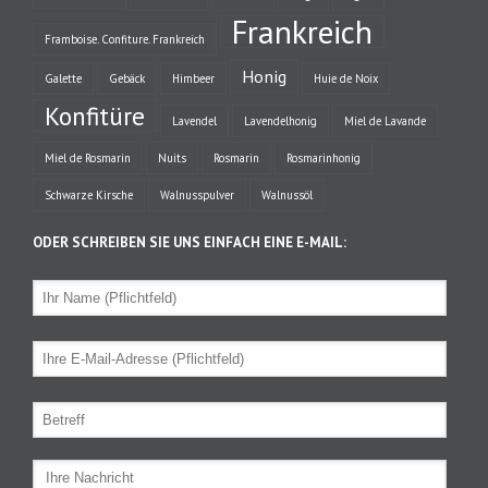
Frankreich
Framboise. Confiture. Frankreich
Honig
Galette
Gebäck
Himbeer
Huie de Noix
Konfitüre
Lavendel
Lavendelhonig
Miel de Lavande
Miel de Rosmarin
Nuits
Rosmarin
Rosmarinhonig
Schwarze Kirsche
Walnusspulver
Walnussöl
ODER SCHREIBEN SIE UNS EINFACH EINE E-MAIL: