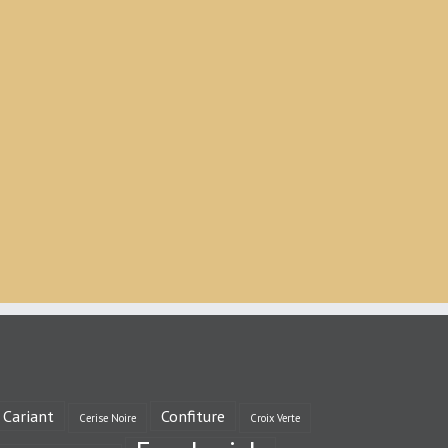
Cariant
Confiture
Cerise Noire
Croix Verte