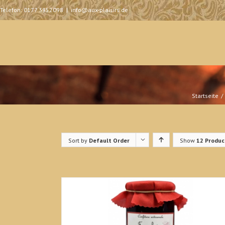
Telefon: 0177 3952098
|
info@aux-plaisirs.de
Startseite
Sort by
Default Order
Show
12 Produc