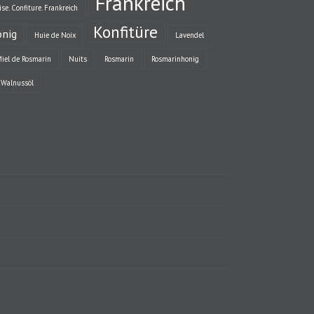
Frankreich
se. Confiture. Frankreich
Konfitüre
nig
Huie de Noix
Lavendel
iel de Rosmarin
Nuits
Rosmarin
Rosmarinhonig
Walnussöl