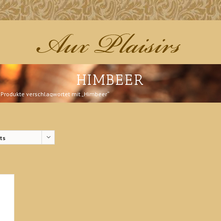
HIMBEER
Produkte verschlagwortet mit „Himbeer“
ts