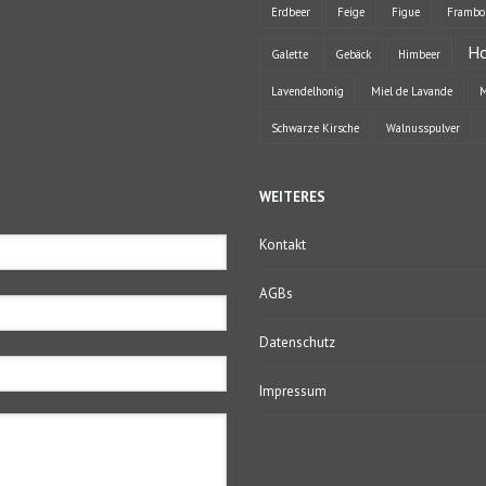
Erdbeer
Feige
Figue
Framboi
Ho
Galette
Gebäck
Himbeer
Lavendelhonig
Miel de Lavande
M
Schwarze Kirsche
Walnusspulver
WEITERES
Kontakt
AGBs
Datenschutz
Impressum