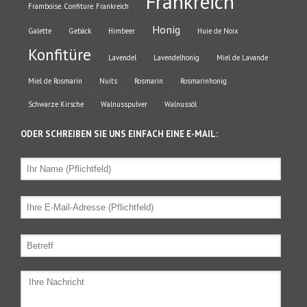
Frankreich
Framboise. Confiture. Frankreich
Honig
Galette
Gebäck
Himbeer
Huie de Noix
Konfitüre
Lavendel
Lavendelhonig
Miel de Lavande
Miel de Rosmarin
Nuits
Rosmarin
Rosmarinhonig
Schwarze Kirsche
Walnusspulver
Walnussöl
ODER SCHREIBEN SIE UNS EINFACH EINE E-MAIL: