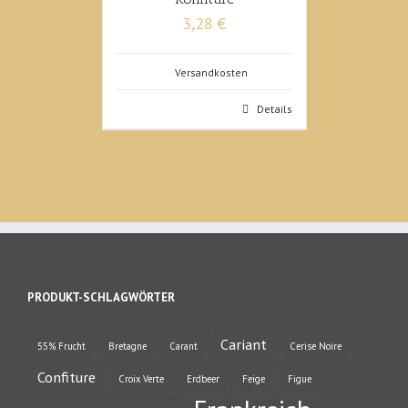
3,28 €
Versandkosten
Details
PRODUKT-SCHLAGWÖRTER
Cariant
55% Frucht
Bretagne
Carant
Cerise Noire
Confiture
Croix Verte
Erdbeer
Feige
Figue