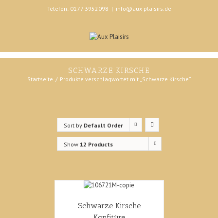
Telefon: 0177 3952098
|
info@aux-plaisirs.de
SCHWARZE KIRSCHE
Startseite
Produkte verschlagwortet mit „Schwarze Kirsche“
Sort by
Default Order
Show
12 Products
Schwarze Kirsche
Konfitüre