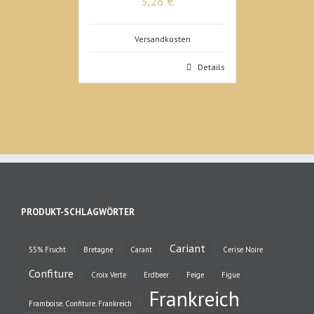
3,28 €
Versandkosten
Details
PRODUKT-SCHLAGWÖRTER
Cariant
55% Frucht
Bretagne
Carant
Cerise Noire
Confiture
Croix Verte
Erdbeer
Feige
Figue
Frankreich
Framboise. Confiture. Frankreich