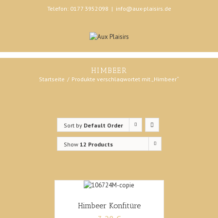
Telefon: 0177 3952098
|
info@aux-plaisirs.de
HIMBEER
Startseite
Produkte verschlagwortet mit „Himbeer“
Sort by
Default Order
Show
12 Products
Himbeer Konfitüre