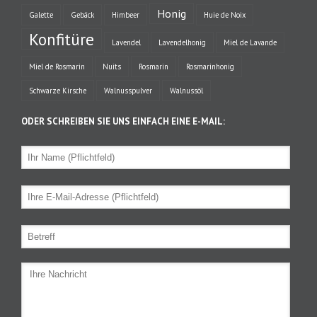
Honig
Galette
Gebäck
Himbeer
Huie de Noix
Konfitüre
Lavendel
Lavendelhonig
Miel de Lavande
Miel de Rosmarin
Nuits
Rosmarin
Rosmarinhonig
Schwarze Kirsche
Walnusspulver
Walnussöl
ODER SCHREIBEN SIE UNS EINFACH EINE E-MAIL: