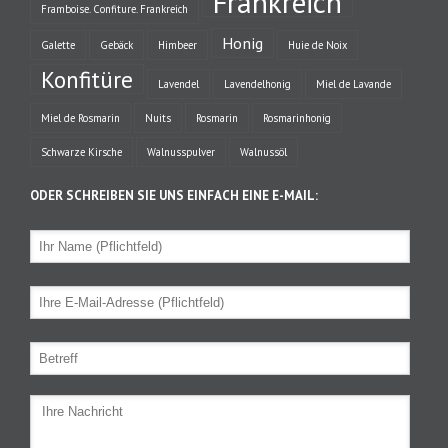
Frankreich
Framboise. Confiture. Frankreich
Honig
Galette
Gebäck
Himbeer
Huie de Noix
Konfitüre
Lavendel
Lavendelhonig
Miel de Lavande
Miel de Rosmarin
Nuits
Rosmarin
Rosmarinhonig
Schwarze Kirsche
Walnusspulver
Walnussöl
ODER SCHREIBEN SIE UNS EINFACH EINE E-MAIL: