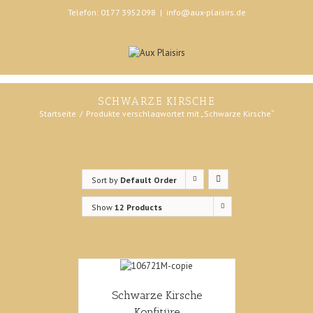
Telefon: 0177 3952098
|
info@aux-plaisirs.de
SCHWARZE KIRSCHE
Startseite
Produkte verschlagwortet mit „Schwarze Kirsche“
Sort by
Default Order
Show
12 Products
Schwarze Kirsche
Konfitüre