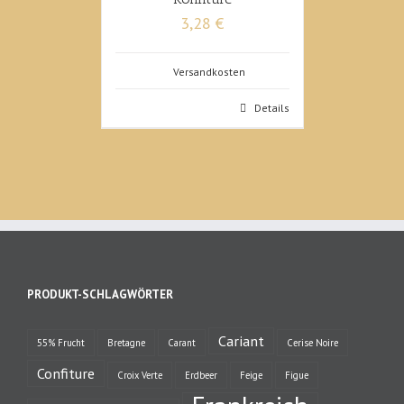
3,28 €
Versandkosten
Details
PRODUKT-SCHLAGWÖRTER
Cariant
55% Frucht
Bretagne
Carant
Cerise Noire
Confiture
Croix Verte
Erdbeer
Feige
Figue