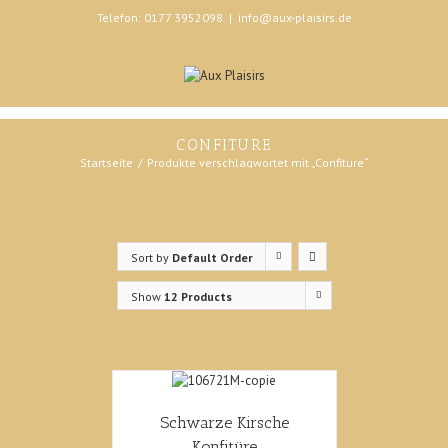
Telefon: 0177 3952098
|
info@aux-plaisirs.de
CONFITURE
Startseite
Produkte verschlagwortet mit „Confiture“
Sort by
Default Order
Show
12 Products
Schwarze Kirsche
Konfitüre