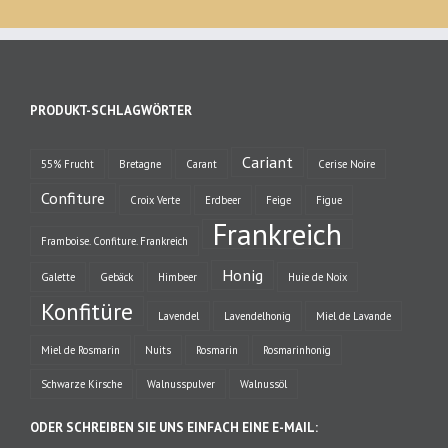
PRODUKT-SCHLAGWÖRTER
Cariant
55% Frucht
Bretagne
Carant
Cerise Noire
Confiture
Croix Verte
Erdbeer
Feige
Figue
Frankreich
Framboise. Confiture. Frankreich
Honig
Galette
Gebäck
Himbeer
Huie de Noix
Konfitüre
Lavendel
Lavendelhonig
Miel de Lavande
Miel de Rosmarin
Nuits
Rosmarin
Rosmarinhonig
Schwarze Kirsche
Walnusspulver
Walnussöl
ODER SCHREIBEN SIE UNS EINFACH EINE E-MAIL: