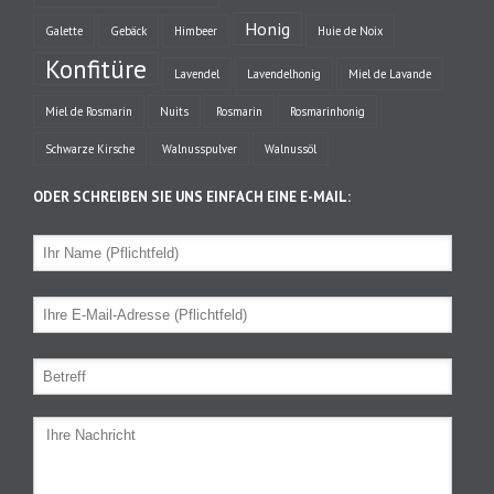
Honig
Galette
Gebäck
Himbeer
Huie de Noix
Konfitüre
Lavendel
Lavendelhonig
Miel de Lavande
Miel de Rosmarin
Nuits
Rosmarin
Rosmarinhonig
Schwarze Kirsche
Walnusspulver
Walnussöl
ODER SCHREIBEN SIE UNS EINFACH EINE E-MAIL: