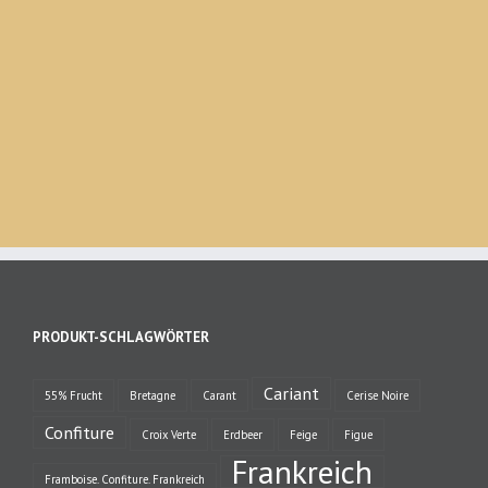
PRODUKT-SCHLAGWÖRTER
Cariant
55% Frucht
Bretagne
Carant
Cerise Noire
Confiture
Croix Verte
Erdbeer
Feige
Figue
Frankreich
Framboise. Confiture. Frankreich