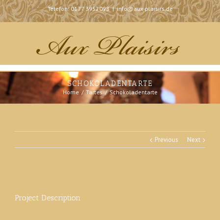
Telefon: 0177 3952098
|
info@aux-plaisirs.de
SCHOKOLADENTARTE
Home
Tartes
Schokoladentarte
Previous
Next
Project Description