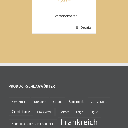
5,80 €
Versandkosten
Details
PRODUKT-SCHLAGWÖRTER
Cariant
55% Frucht
Bretagne
Carant
Cerise Noire
Confiture
Croix Verte
Erdbeer
Feige
Figue
Frankreich
Framboise. Confiture. Frankreich