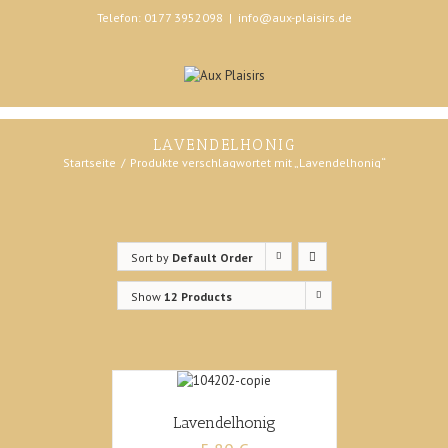
Telefon: 0177 3952098
|
info@aux-plaisirs.de
LAVENDELHONIG
Startseite
Produkte verschlagwortet mit „Lavendelhonig“
Sort by
Default Order
Show
12 Products
Lavendelhonig