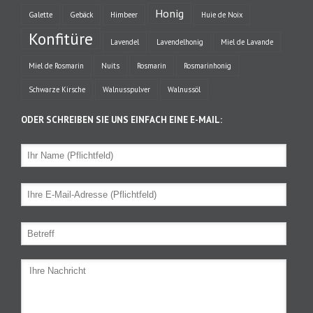
Honig
Galette
Gebäck
Himbeer
Huie de Noix
Konfitüre
Lavendel
Lavendelhonig
Miel de Lavande
Miel de Rosmarin
Nuits
Rosmarin
Rosmarinhonig
Schwarze Kirsche
Walnusspulver
Walnussöl
ODER SCHREIBEN SIE UNS EINFACH EINE E-MAIL: