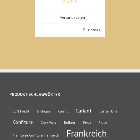
3,28 €
Versandkosten
Details
PRODUKT-SCHLAGWÖRTER
Cariant
55% Frucht
Bretagne
Carant
Cerise Noire
Confiture
Croix Verte
Erdbeer
Feige
Figue
Frankreich
Framboise. Confiture. Frankreich