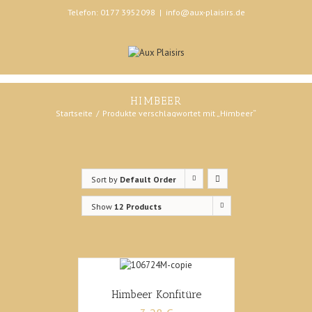
Telefon: 0177 3952098
|
info@aux-plaisirs.de
HIMBEER
Startseite
Produkte verschlagwortet mit „Himbeer“
Sort by
Default Order
Show
12 Products
Himbeer Konfitüre