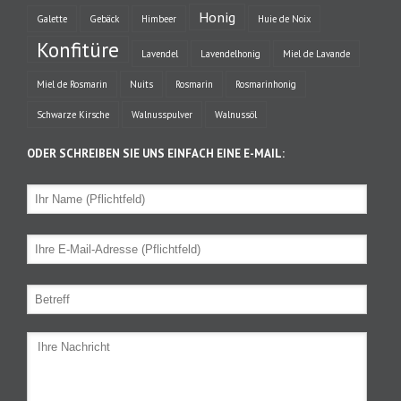
Honig
Galette
Gebäck
Himbeer
Huie de Noix
Konfitüre
Lavendel
Lavendelhonig
Miel de Lavande
Miel de Rosmarin
Nuits
Rosmarin
Rosmarinhonig
Schwarze Kirsche
Walnusspulver
Walnussöl
ODER SCHREIBEN SIE UNS EINFACH EINE E-MAIL: